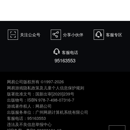
򰀁
򰀂
򰀃
关注公众号
分享小伙伴
客服专区
򰀃
客服电话
95163553
网易公司版权所有 ©1997-2026
网易游戏隐私政策及儿童个人信息保护规则
版署批准文号：国新出审[2020]239号
出版物号：ISBN 978-7-498-07316-7
游戏著作权人：网易公司
出版服务单位：广州网易计算机系统有限公司
客服电话：95163553
违法及不良信息举报中心