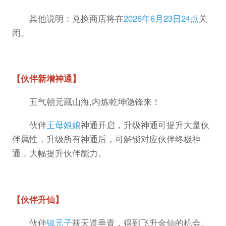
其他说明：兑换商店将在
2026年6月23日24点
关
闭。
【伙伴新增神通】
五气朝元藏山海,内炼乾坤隐锋来！
伙伴
王母娘娘
神通开启，升级神通可提升大量伙
伴属性，升级所有神通后，可解锁对应伙伴终极神
通，大幅提升伙伴能力。
【伙伴升仙】
伙伴
镇元子
获天道垂青，得到飞升金仙的机会。